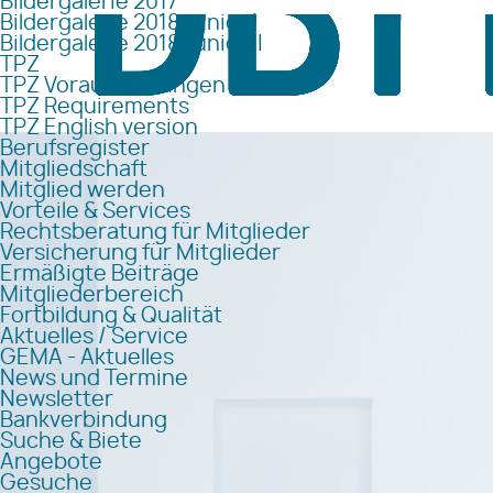
Bildergalerie 2017
Bildergalerie 2018 Junior I
Bildergalerie 2018 Junior II
TPZ
TPZ Voraussetzungen
TPZ Requirements
TPZ English version
Berufsregister
Mitgliedschaft
Mitglied werden
Vorteile & Services
Rechtsberatung für Mitglieder
Versicherung für Mitglieder
Ermäßigte Beiträge
Mitgliederbereich
Fortbildung & Qualität
Aktuelles / Service
GEMA - Aktuelles
News und Termine
Newsletter
Bankverbindung
Suche & Biete
Angebote
Gesuche