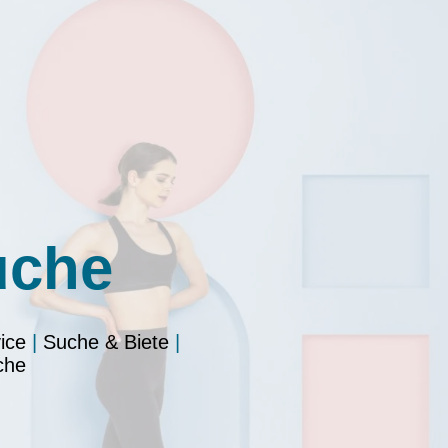
uche
ice
|
Suche & Biete
|
che