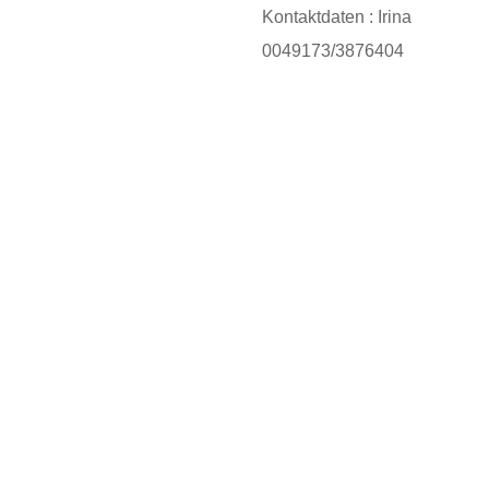
Kontaktdaten : Irina
0049173/3876404
Deutscher Berufsverband
für Tanzpädagogik e.V. (DBfT)