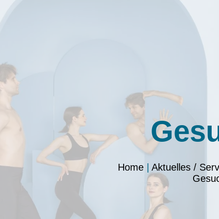
Ges
Home
|
Aktuelles / Serv
Gesu