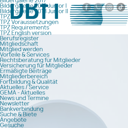
Bildergalerie 2017
Bildergalerie 2018 Junior I
Bildergalerie 2018 Junior II
TPZ
TPZ Voraussetzungen
TPZ Requirements
TPZ English version
Berufsregister
Mitgliedschaft
Mitglied werden
Vorteile & Services
Rechtsberatung für Mitglieder
Versicherung für Mitglieder
Ermäßigte Beiträge
Mitgliederbereich
Fortbildung & Qualität
Aktuelles / Service
GEMA - Aktuelles
News und Termine
Newsletter
Bankverbindung
Suche & Biete
Angebote
Gesuche