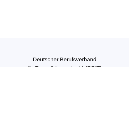
Deutscher Berufsverband
für Tanzpädagogik e.V. (DBfT)
Hansastr. 72
44137 Dortmund
Tel: +49(0)231-54502010
geschaeftsstelle@dbft.de
www.dbft.de