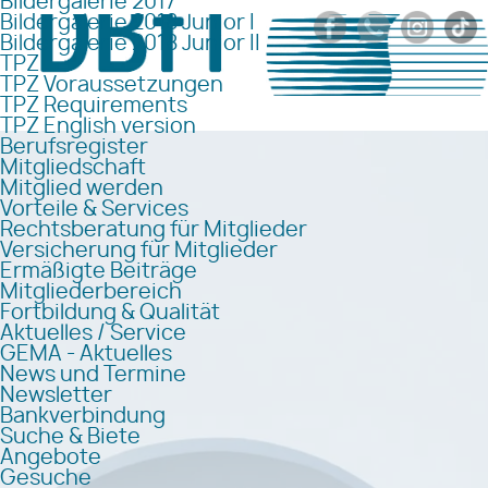
Bildergalerie 2017
Bildergalerie 2018 Junior I
Bildergalerie 2018 Junior II
TPZ
TPZ Voraussetzungen
TPZ Requirements
TPZ English version
Berufsregister
Mitgliedschaft
Mitglied werden
Vorteile & Services
Rechtsberatung für Mitglieder
Versicherung für Mitglieder
Ermäßigte Beiträge
Mitgliederbereich
Fortbildung & Qualität
Aktuelles / Service
GEMA - Aktuelles
News und Termine
Newsletter
Bankverbindung
Suche & Biete
Angebote
Gesuche