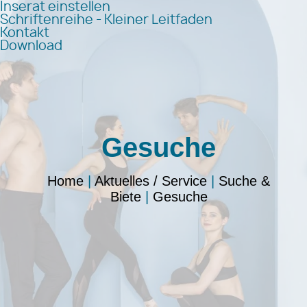
Inserat einstellen
Schriftenreihe - Kleiner Leitfaden
Kontakt
Download
Gesuche
Home
|
Aktuelles / Service
|
Suche &
Biete
|
Gesuche