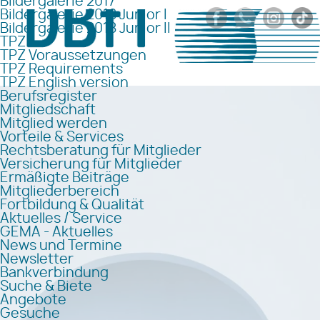
Bildergalerie 2017
Bildergalerie 2018 Junior I
Bildergalerie 2018 Junior II
TPZ
TPZ Voraussetzungen
TPZ Requirements
TPZ English version
Berufsregister
Mitgliedschaft
Mitglied werden
Vorteile & Services
Rechtsberatung für Mitglieder
Versicherung für Mitglieder
Ermäßigte Beiträge
Mitgliederbereich
Fortbildung & Qualität
Aktuelles / Service
GEMA - Aktuelles
News und Termine
Newsletter
Bankverbindung
Suche & Biete
Angebote
Gesuche