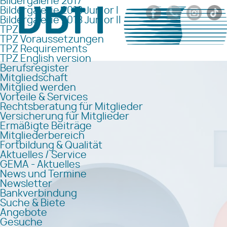
Bildergalerie 2017
Bildergalerie 2018 Junior I
Bildergalerie 2018 Junior II
TPZ
TPZ Voraussetzungen
TPZ Requirements
TPZ English version
Berufsregister
Mitgliedschaft
Mitglied werden
Vorteile & Services
Rechtsberatung für Mitglieder
Versicherung für Mitglieder
Ermäßigte Beiträge
Mitgliederbereich
Fortbildung & Qualität
Aktuelles / Service
GEMA - Aktuelles
News und Termine
Newsletter
Bankverbindung
Suche & Biete
Angebote
Gesuche