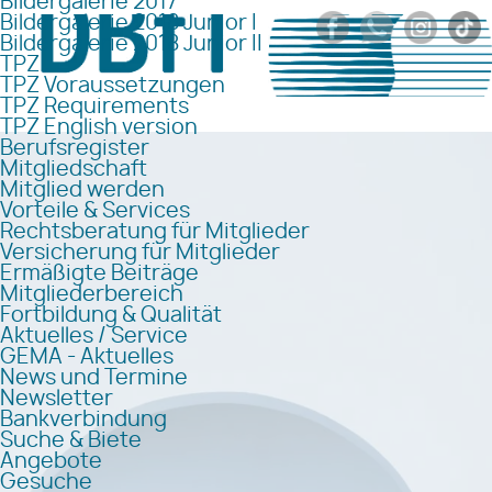
Bildergalerie 2017
Bildergalerie 2018 Junior I
Bildergalerie 2018 Junior II
TPZ
TPZ Voraussetzungen
TPZ Requirements
TPZ English version
Berufsregister
Mitgliedschaft
Mitglied werden
Vorteile & Services
Rechtsberatung für Mitglieder
Versicherung für Mitglieder
Ermäßigte Beiträge
Mitgliederbereich
Fortbildung & Qualität
Aktuelles / Service
GEMA - Aktuelles
News und Termine
Newsletter
Bankverbindung
Suche & Biete
Angebote
Gesuche