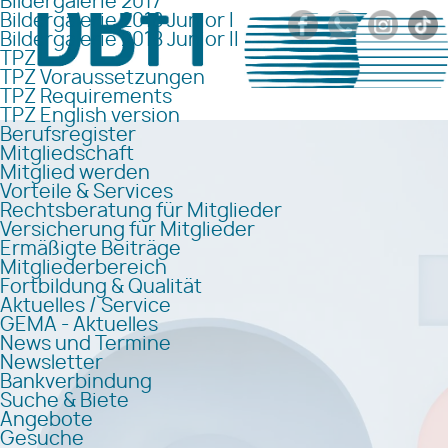
Bildergalerie 2017
Bildergalerie 2018 Junior I
Bildergalerie 2018 Junior II
TPZ
TPZ Voraussetzungen
TPZ Requirements
TPZ English version
Berufsregister
Mitgliedschaft
Mitglied werden
Vorteile & Services
Rechtsberatung für Mitglieder
Versicherung für Mitglieder
Ermäßigte Beiträge
Mitgliederbereich
Fortbildung & Qualität
Aktuelles / Service
GEMA - Aktuelles
News und Termine
Newsletter
Bankverbindung
Suche & Biete
Angebote
Gesuche