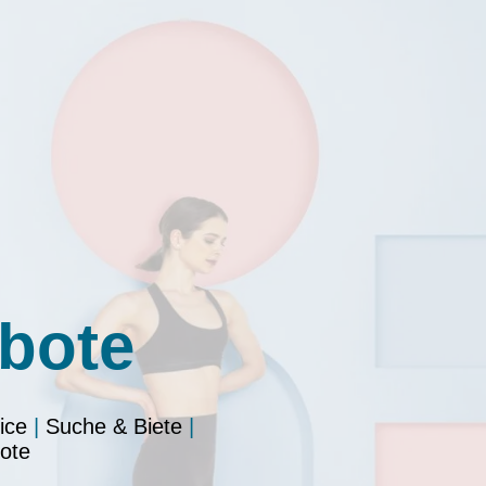
bote
ice
|
Suche & Biete
|
ote