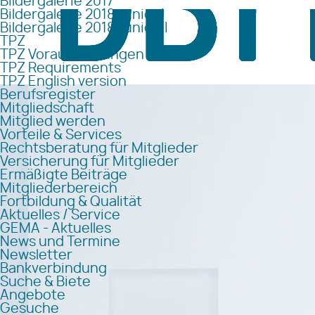
Bildergalerie 2017
Bildergalerie 2018 Junior I
Bildergalerie 2018 Junior II
TPZ
TPZ Voraussetzungen
TPZ Requirements
TPZ English version
Berufsregister
Mitgliedschaft
Mitglied werden
Vorteile & Services
Rechtsberatung für Mitglieder
Versicherung für Mitglieder
Ermäßigte Beiträge
Mitgliederbereich
Fortbildung & Qualität
Aktuelles / Service
GEMA - Aktuelles
News und Termine
Newsletter
Bankverbindung
Suche & Biete
Angebote
Gesuche