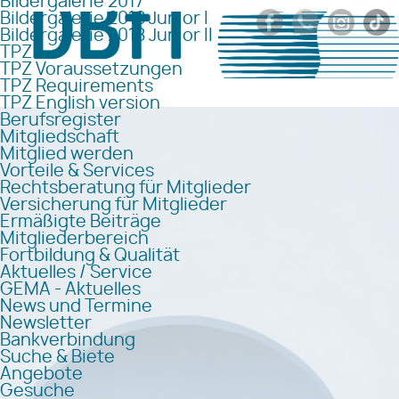
Bildergalerie 2017
Bildergalerie 2018 Junior I
Bildergalerie 2018 Junior II
TPZ
TPZ Voraussetzungen
TPZ Requirements
TPZ English version
Berufsregister
Mitgliedschaft
Mitglied werden
Vorteile & Services
Rechtsberatung für Mitglieder
Versicherung für Mitglieder
Ermäßigte Beiträge
Mitgliederbereich
Fortbildung & Qualität
Aktuelles / Service
GEMA - Aktuelles
News und Termine
Newsletter
Bankverbindung
Suche & Biete
Angebote
Gesuche