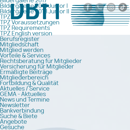
Bildergalerie 2017
Bildergalerie 2018 Junior I
Bildergalerie 2018 Junior II
TPZ
TPZ Voraussetzungen
TPZ Requirements
TPZ English version
Berufsregister
Mitgliedschaft
Mitglied werden
Vorteile & Services
Rechtsberatung für Mitglieder
Versicherung für Mitglieder
Ermäßigte Beiträge
Mitgliederbereich
Fortbildung & Qualität
Aktuelles / Service
GEMA - Aktuelles
News und Termine
Newsletter
Bankverbindung
Suche & Biete
Angebote
Gesuche