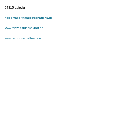
04315 Leipzig
heidemarie@tanzbotschafterin.de
www.tanzeit-duesseldorf.de
www.tanzbotschafterin.de
Deutscher Berufsverband
für Tanzpädagogik e.V. (DBfT)