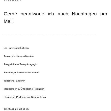
Gerne beantworte ich auch Nachfragen per
Mail.
__________________________________
Die TanzBotschafterin
Tanzende Ideenmillionärin
Ausgebildete Tanzpädagogin
Ehemalige Tanzschulinhaberin
Tanzschul-Expertin
Moderatorin & Öffentliche Rednerin
Bloggerin, Podcasterin, Netzwerkerin
Tel. 0341 22 73 16 30