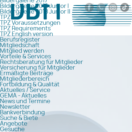
Bildergalerie 2017
Bildergalerie 2018 Junior I
Bildergalerie 2018 Junior II
TPZ
TPZ Voraussetzungen
TPZ Requirements
TPZ English version
Berufsregister
Mitgliedschaft
Mitglied werden
Vorteile & Services
Rechtsberatung für Mitglieder
Versicherung für Mitglieder
Ermäßigte Beiträge
Mitgliederbereich
Fortbildung & Qualität
Aktuelles / Service
GEMA - Aktuelles
News und Termine
Newsletter
Bankverbindung
Suche & Biete
Angebote
Gesuche