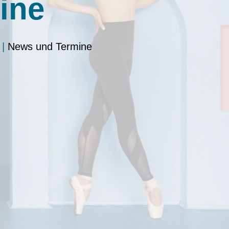
ine
|
News und Termine