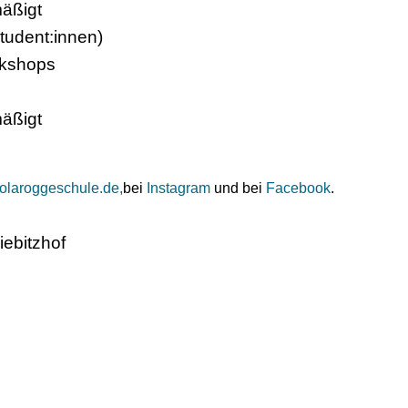
mäßigt
Student:innen)
rkshops
mäßigt
lolaroggeschule.de,
bei
Instagram
und bei
Facebook
.
ebitzhof
e