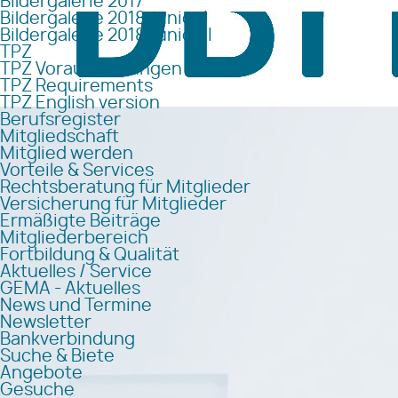
Bildergalerie 2017
Bildergalerie 2018 Junior I
Bildergalerie 2018 Junior II
TPZ
TPZ Voraussetzungen
TPZ Requirements
TPZ English version
Berufsregister
Mitgliedschaft
Mitglied werden
Vorteile & Services
Rechtsberatung für Mitglieder
Versicherung für Mitglieder
Ermäßigte Beiträge
Mitgliederbereich
Fortbildung & Qualität
Aktuelles / Service
GEMA - Aktuelles
News und Termine
Newsletter
Bankverbindung
Suche & Biete
Angebote
Gesuche