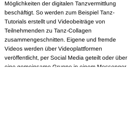
Möglichkeiten der digitalen Tanzvermittlung
beschäftigt. So werden zum Beispiel Tanz-
Tutorials erstellt und Videobeiträge von
Teilnehmenden zu Tanz-Collagen
zusammengeschnitten. Eigene und fremde
Videos werden über Videoplattformen
veröffentlicht, per Social Media geteilt oder über
eine gemeinsame Gruppe in einem Messenger
wie WhatsApp verschickt. Und unterschwellig
schwingt häufig die Frage mit: „Habe ich in
rechtlicher Hinsicht alles richtig gemacht?“
In zwei Fortbildungen werden die gängigen
rechtlichen Fragen rund um das Erstellen,
Veröffentlichen und Teilen von Medieninhalten
sowie die Nutzung von Videoplattformen und