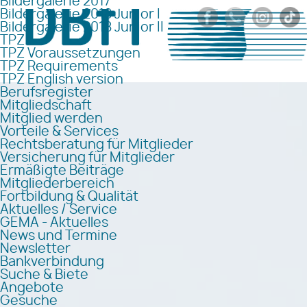
Bildergalerie 2017
Bildergalerie 2018 Junior I
Bildergalerie 2018 Junior II
TPZ
TPZ Voraussetzungen
TPZ Requirements
TPZ English version
Berufsregister
Mitgliedschaft
Mitglied werden
Vorteile & Services
Rechtsberatung für Mitglieder
Versicherung für Mitglieder
Ermäßigte Beiträge
Mitgliederbereich
Fortbildung & Qualität
Aktuelles / Service
GEMA - Aktuelles
News und Termine
Newsletter
Bankverbindung
Suche & Biete
Angebote
Gesuche