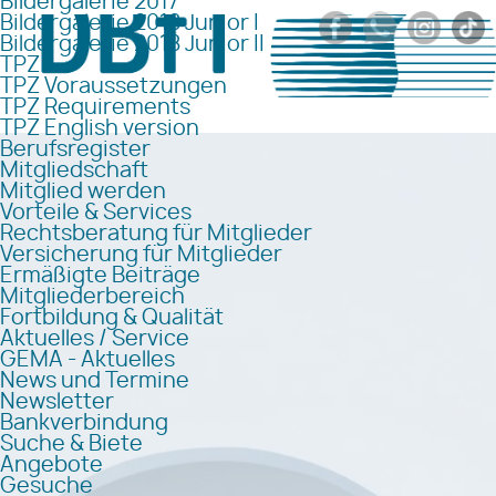
Bildergalerie 2017
Bildergalerie 2018 Junior I
Bildergalerie 2018 Junior II
TPZ
TPZ Voraussetzungen
TPZ Requirements
TPZ English version
Berufsregister
Mitgliedschaft
Mitglied werden
Vorteile & Services
Rechtsberatung für Mitglieder
Versicherung für Mitglieder
Ermäßigte Beiträge
Mitgliederbereich
Fortbildung & Qualität
Aktuelles / Service
GEMA - Aktuelles
News und Termine
Newsletter
Bankverbindung
Suche & Biete
Angebote
Gesuche