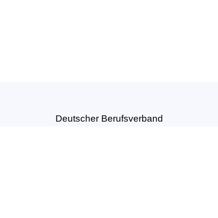
Deutscher Berufsverband
für Tanzpädagogik e.V. (DBfT)
Hansastr. 72
44137 Dortmund
Tel: +49(0)231-54502010
geschaeftsstelle@dbft.de