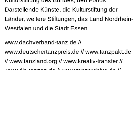
Kulturstiftung des Bundes, den Fonds
Darstellende Künste, die Kulturstiftung der
Länder, weitere Stiftungen, das Land Nordrhein-
Westfalen und die Stadt Essen.
www.dachverband-tanz.de //
www.deutschertanzpreis.de // www.tanzpakt.de
// www.tanzland.org // www.kreativ-transfer //
www.dis-tanzen.de // www.tanzarchive.de //
www.touring-artists.de // www.dis-tanz-start.de //
exisdance.de