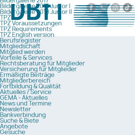
Bildergalerie 2017
Bildergalerie 2018 Junior I
Bildergalerie 2018 Junior II
TPZ
TPZ Voraussetzungen
TPZ Requirements
TPZ English version
Berufsregister
Mitgliedschaft
Mitglied werden
Vorteile & Services
Rechtsberatung für Mitglieder
Versicherung für Mitglieder
Ermäßigte Beiträge
Mitgliederbereich
Fortbildung & Qualität
Aktuelles / Service
GEMA - Aktuelles
News und Termine
Newsletter
Bankverbindung
Suche & Biete
Angebote
Gesuche