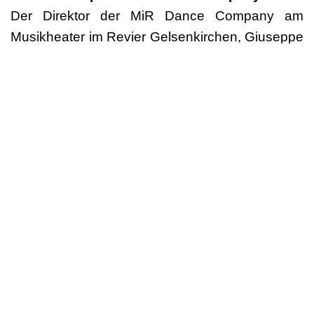
Der Direktor der MiR Dance Company am
Musikheater im Revier Gelsenkirchen, Giuseppe
Spota, vergibt einen Produktionspreis.
Residenzpreis DantzaZ Dance Company
Der Gewinner des Residenzpreises DantzaZ hat
die Möglichkeit, mit den 10 Tänzern von
DantzaZ eine Choreografie zu erarbeiten.
NEU: Produktionspreis Oper Leipzig
Mario Schröder, Direktor des Balletts Leipzig,
wird zum ersten Mal einen Produktionspreis
vergeben.
Produktionspreis der Tanja Liedtke Stiftung
am Staatstheater Hannover