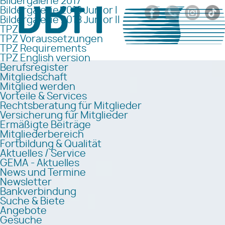
Bildergalerie 2017
Bildergalerie 2018 Junior I
Bildergalerie 2018 Junior II
TPZ
TPZ Voraussetzungen
TPZ Requirements
TPZ English version
Berufsregister
Mitgliedschaft
Mitglied werden
Vorteile & Services
Rechtsberatung für Mitglieder
Versicherung für Mitglieder
Ermäßigte Beiträge
Mitgliederbereich
Fortbildung & Qualität
Aktuelles / Service
GEMA - Aktuelles
News und Termine
Newsletter
Bankverbindung
Suche & Biete
Angebote
Gesuche