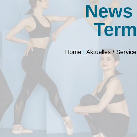
News
Term
Home
|
Aktuelles / Service