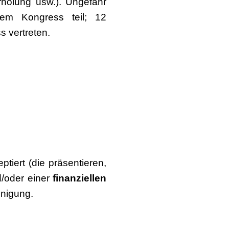
rholung usw.). Ungefähr
em Kongress teil; 12
s vertreten.
iert (die präsentieren,
/oder einer
finanziellen
inigung.