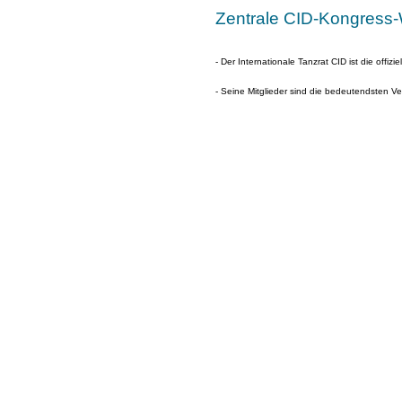
Zentrale CID-Kongress-
- Der Internationale Tanzrat CID ist die offiz
- Seine Mitglieder sind die bedeutendsten 
- Die CID wurde 1973 am Sitz der UNESCO in 
- Das CID ist offizieller Partner der UNESCO
International Dance Council CID
CID, UNESCO, 1 rue Miollis, FR-75732 Paris
Tel. +33 1 4568 4953 WhatsApp +33 6 11
ExecSec@CID-world.org
www.CID-world.org