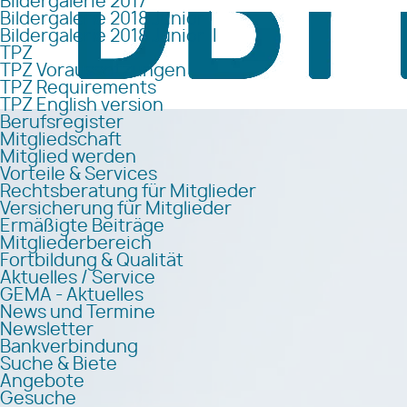
Bildergalerie 2017
Bildergalerie 2018 Junior I
Bildergalerie 2018 Junior II
TPZ
TPZ Voraussetzungen
TPZ Requirements
TPZ English version
Berufsregister
Mitgliedschaft
Mitglied werden
Vorteile & Services
Rechtsberatung für Mitglieder
Versicherung für Mitglieder
Ermäßigte Beiträge
Mitgliederbereich
Fortbildung & Qualität
Aktuelles / Service
GEMA - Aktuelles
News und Termine
Newsletter
Bankverbindung
Suche & Biete
Angebote
Gesuche