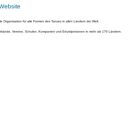
Website
ielle Organisation für alle Formen des Tanzes in allen Ländern der Welt.
Verbände, Vereine, Schulen, Kompanien und Einzelpersonen in mehr als 170 Ländern.
Paris gegründet, wo sie auch ihren Sitz hat.
, der Organisation der Vereinten Nationen für Erziehung, Wissenschaft und Kultur.
 15, France
55 3111