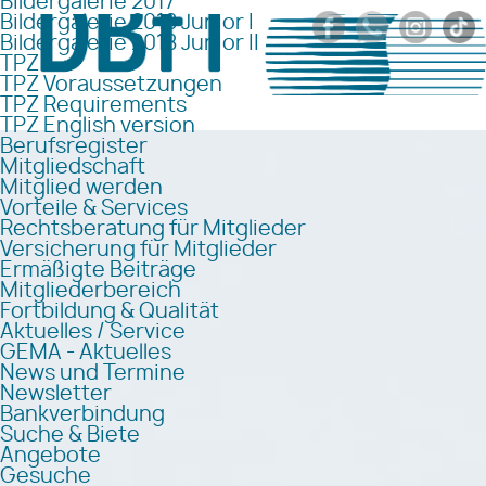
Bildergalerie 2017
Bildergalerie 2018 Junior I
Bildergalerie 2018 Junior II
TPZ
TPZ Voraussetzungen
TPZ Requirements
TPZ English version
Berufsregister
Mitgliedschaft
Mitglied werden
Vorteile & Services
Rechtsberatung für Mitglieder
Versicherung für Mitglieder
Ermäßigte Beiträge
Mitgliederbereich
Fortbildung & Qualität
Aktuelles / Service
GEMA - Aktuelles
News und Termine
Newsletter
Bankverbindung
Suche & Biete
Angebote
Gesuche