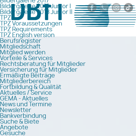
Bildergalerie 2017
Bildergalerie 2018 Junior I
Bildergalerie 2018 Junior II
TPZ
TPZ Voraussetzungen
TPZ Requirements
TPZ English version
Berufsregister
Mitgliedschaft
Mitglied werden
Vorteile & Services
Rechtsberatung für Mitglieder
Versicherung für Mitglieder
Ermäßigte Beiträge
Mitgliederbereich
Fortbildung & Qualität
Aktuelles / Service
GEMA - Aktuelles
News und Termine
Newsletter
Bankverbindung
Suche & Biete
Angebote
Gesuche