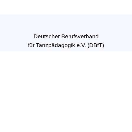
Deutscher Berufsverband
für Tanzpädagogik e.V. (DBfT)
Hansastr. 72
44137 Dortmund
Tel: +49(0)231-54502010
geschaeftsstelle@dbft.de
www.dbft.de