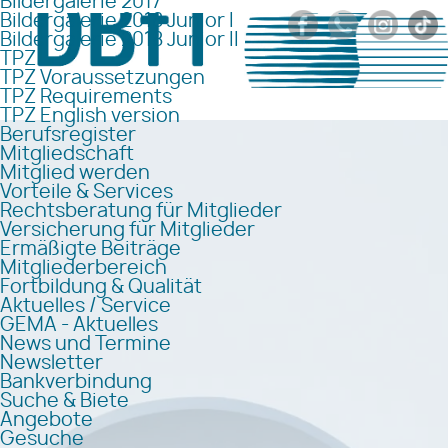
Bildergalerie 2017
Bildergalerie 2018 Junior I
Bildergalerie 2018 Junior II
TPZ
TPZ Voraussetzungen
TPZ Requirements
TPZ English version
Berufsregister
Mitgliedschaft
Mitglied werden
Vorteile & Services
Rechtsberatung für Mitglieder
Versicherung für Mitglieder
Ermäßigte Beiträge
Mitgliederbereich
Fortbildung & Qualität
Aktuelles / Service
GEMA - Aktuelles
News und Termine
Newsletter
Bankverbindung
Suche & Biete
Angebote
Gesuche