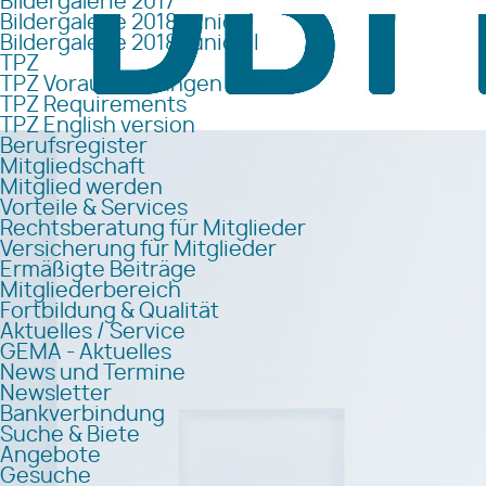
Bildergalerie 2017
Bildergalerie 2018 Junior I
Bildergalerie 2018 Junior II
TPZ
TPZ Voraussetzungen
TPZ Requirements
TPZ English version
Berufsregister
Mitgliedschaft
Mitglied werden
Vorteile & Services
Rechtsberatung für Mitglieder
Versicherung für Mitglieder
Ermäßigte Beiträge
Mitgliederbereich
Fortbildung & Qualität
Aktuelles / Service
GEMA - Aktuelles
News und Termine
Newsletter
Bankverbindung
Suche & Biete
Angebote
Gesuche