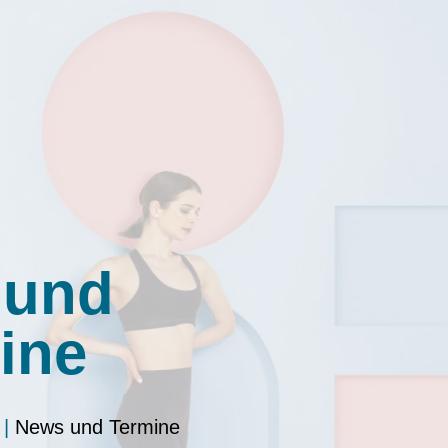
 und
ine
|
News und Termine