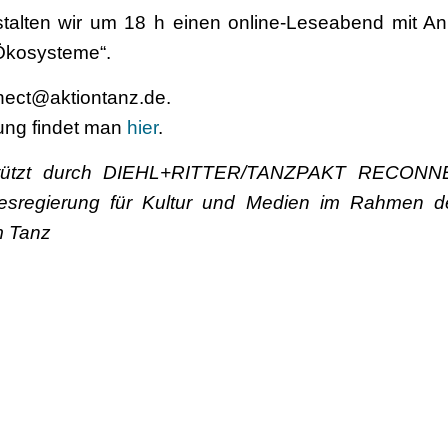
stalten wir um 18 h einen online-Leseabend mit A
kosysteme“.
nect@aktiontanz.de.
tung findet man
hier
.
rstützt durch DIEHL+RITTER/TANZPAKT RECONNEC
esregierung für Kultur und Medien im Rahmen d
m Tanz