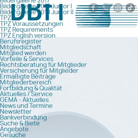
Bildergalerie 2017
Bildergalerie 2018 Junior I
Bildergalerie 2018 Junior II
TPZ
TPZ Voraussetzungen
TPZ Requirements
TPZ English version
Berufsregister
Mitgliedschaft
Mitglied werden
Vorteile & Services
Rechtsberatung für Mitglieder
Versicherung für Mitglieder
Ermäßigte Beiträge
Mitgliederbereich
Fortbildung & Qualität
Aktuelles / Service
GEMA - Aktuelles
News und Termine
Newsletter
Bankverbindung
Suche & Biete
Angebote
Gesuche