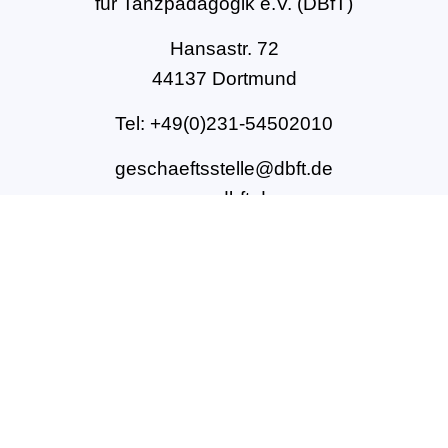
für Tanzpädagogik e.V. (DBfT)
Hansastr. 72
44137 Dortmund
Tel: +49(0)231-54502010
geschaeftsstelle@dbft.de
www.dbft.de