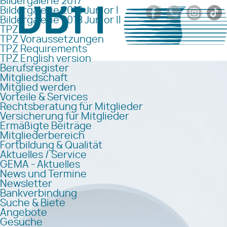
Bildergalerie 2017
Bildergalerie 2018 Junior I
Bildergalerie 2018 Junior II
TPZ
TPZ Voraussetzungen
TPZ Requirements
TPZ English version
Berufsregister
Mitgliedschaft
Mitglied werden
Vorteile & Services
Rechtsberatung für Mitglieder
Versicherung für Mitglieder
Ermäßigte Beiträge
Mitgliederbereich
Fortbildung & Qualität
Aktuelles / Service
GEMA - Aktuelles
News und Termine
Newsletter
Bankverbindung
Suche & Biete
Angebote
Gesuche