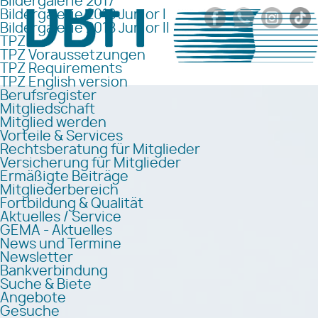
Bildergalerie 2017
Bildergalerie 2018 Junior I
Bildergalerie 2018 Junior II
TPZ
TPZ Voraussetzungen
TPZ Requirements
TPZ English version
Berufsregister
Mitgliedschaft
Mitglied werden
Vorteile & Services
Rechtsberatung für Mitglieder
Versicherung für Mitglieder
Ermäßigte Beiträge
Mitgliederbereich
Fortbildung & Qualität
Aktuelles / Service
GEMA - Aktuelles
News und Termine
Newsletter
Bankverbindung
Suche & Biete
Angebote
Gesuche