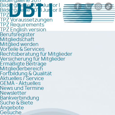
Bildergalerie 2017
Bildergalerie 2018 Junior I
Bildergalerie 2018 Junior II
TPZ
TPZ Voraussetzungen
TPZ Requirements
TPZ English version
Berufsregister
Mitgliedschaft
Mitglied werden
Vorteile & Services
Rechtsberatung für Mitglieder
Versicherung für Mitglieder
Ermäßigte Beiträge
Mitgliederbereich
Fortbildung & Qualität
Aktuelles / Service
GEMA - Aktuelles
News und Termine
Newsletter
Bankverbindung
Suche & Biete
Angebote
Gesuche