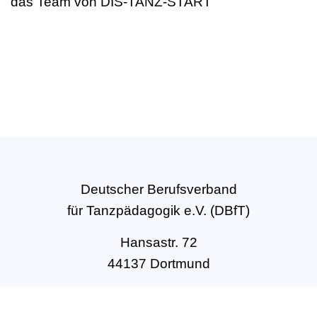
das Team von DIS-TANZ-START
Deutscher Berufsverband
für Tanzpädagogik e.V. (DBfT)
Hansastr. 72
44137 Dortmund
Tel: +49(0)231-54502010