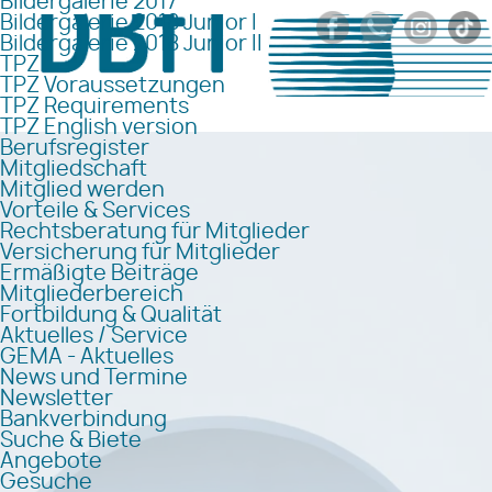
Bildergalerie 2017
Bildergalerie 2018 Junior I
Bildergalerie 2018 Junior II
TPZ
TPZ Voraussetzungen
TPZ Requirements
TPZ English version
Berufsregister
Mitgliedschaft
Mitglied werden
Vorteile & Services
Rechtsberatung für Mitglieder
Versicherung für Mitglieder
Ermäßigte Beiträge
Mitgliederbereich
Fortbildung & Qualität
Aktuelles / Service
GEMA - Aktuelles
News und Termine
Newsletter
Bankverbindung
Suche & Biete
Angebote
Gesuche