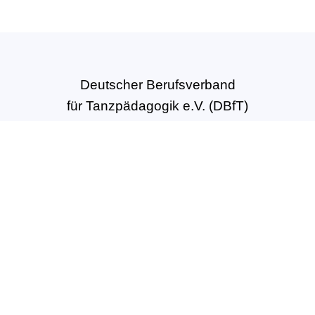
Deutscher Berufsverband
für Tanzpädagogik e.V. (DBfT)
Hansastr. 72
44137 Dortmund
Tel: +49(0)231-54502010
geschaeftsstelle@dbft.de
www.dbft.de