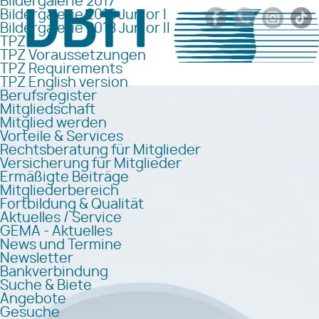
Bildergalerie 2017
Bildergalerie 2018 Junior I
Bildergalerie 2018 Junior II
TPZ
TPZ Voraussetzungen
TPZ Requirements
TPZ English version
Berufsregister
Mitgliedschaft
Mitglied werden
Vorteile & Services
Rechtsberatung für Mitglieder
Versicherung für Mitglieder
Ermäßigte Beiträge
Mitgliederbereich
Fortbildung & Qualität
Aktuelles / Service
GEMA - Aktuelles
News und Termine
Newsletter
Bankverbindung
Suche & Biete
Angebote
Gesuche