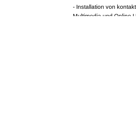
- Installation von kont
Multimedia und Online U
- Installation von Mult
(schwarzes Brett) in der
- Installation und Einri
- Erstellung von intera
vorhandenen Website.
Mehr Infos finden Sie
hi