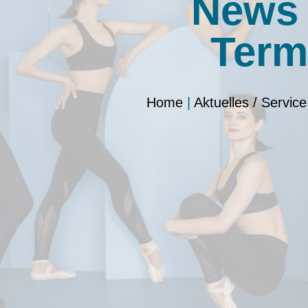
News
Term
Home
|
Aktuelles / Service