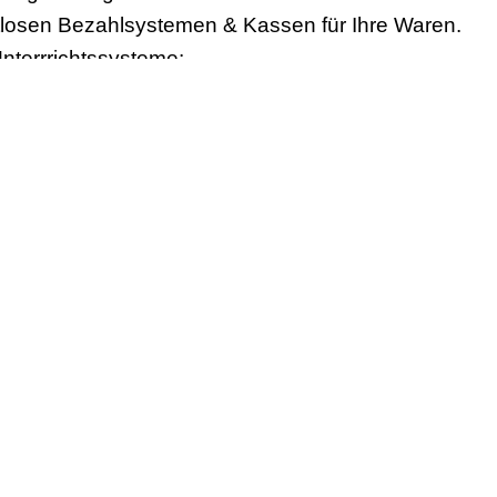
aktlosen Bezahlsystemen & Kassen für Ihre Waren.
nterrrichtssysteme:
itouchscreens mit Stundenplänen, Aushängen und son
 Schule vor Ort.
chtung von Videostreaming Technik zur Übertragung vo
ktiven Stundenplänen zur selbständigen Buchung durc
er