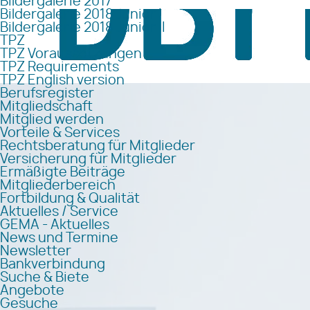
Bildergalerie 2017
Bildergalerie 2018 Junior I
Bildergalerie 2018 Junior II
TPZ
TPZ Voraussetzungen
TPZ Requirements
TPZ English version
Berufsregister
Mitgliedschaft
Mitglied werden
Vorteile & Services
Rechtsberatung für Mitglieder
Versicherung für Mitglieder
Ermäßigte Beiträge
Mitgliederbereich
Fortbildung & Qualität
Aktuelles / Service
GEMA - Aktuelles
News und Termine
Newsletter
Bankverbindung
Suche & Biete
Angebote
Gesuche