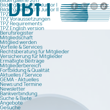
Bildergalerie 2017
Bildergalerie 2018 Junior I
Bildergalerie 2018 Junior II
TPZ
TPZ Voraussetzungen
TPZ Requirements
TPZ English version
Berufsregister
Mitgliedschaft
Mitglied werden
Vorteile & Services
Rechtsberatung für Mitglieder
Versicherung für Mitglieder
Ermäßigte Beiträge
Mitgliederbereich
Fortbildung & Qualität
Aktuelles / Service
GEMA - Aktuelles
News und Termine
Newsletter
Bankverbindung
Suche & Biete
Angebote
Gesuche