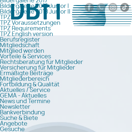
Bildergalerie 2017
Bildergalerie 2018 Junior I
Bildergalerie 2018 Junior II
TPZ
TPZ Voraussetzungen
TPZ Requirements
TPZ English version
Berufsregister
Mitgliedschaft
Mitglied werden
Vorteile & Services
Rechtsberatung für Mitglieder
Versicherung für Mitglieder
Ermäßigte Beiträge
Mitgliederbereich
Fortbildung & Qualität
Aktuelles / Service
GEMA - Aktuelles
News und Termine
Newsletter
Bankverbindung
Suche & Biete
Angebote
Gesuche