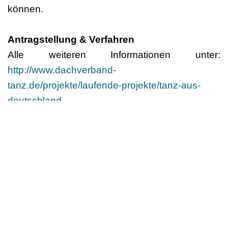
können.
Antragstellung & Verfahren
Alle weiteren Informationen unter:
http://www.dachverband-
tanz.de/projekte/laufende-projekte/tanz-aus-
deutschland
.
Für weitere Fragen stehen die regionalen
Tanznetzwerke und Tanzbüros, ebenso wie der
Dachverband Tanz Deutschland zur Verfügung.
Ansprechpartnerin für Rückfragen beim
Dachverband Tanz Deutschland, insbesondere
auch zu Fragen der Reduzierung von