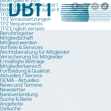
Bildergalerie 2017
Bildergalerie 2018 Junior I
Bildergalerie 2018 Junior II
TPZ
TPZ Voraussetzungen
TPZ Requirements
TPZ English version
Berufsregister
Mitgliedschaft
Mitglied werden
Vorteile & Services
Rechtsberatung für Mitglieder
Versicherung für Mitglieder
Ermäßigte Beiträge
Mitgliederbereich
Fortbildung & Qualität
Aktuelles / Service
GEMA - Aktuelles
News und Termine
Newsletter
Bankverbindung
Suche & Biete
Angebote
Gesuche