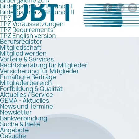
Bildergalerie 2017
Bildergalerie 2018 Junior I
Bildergalerie 2018 Junior II
TPZ
TPZ Voraussetzungen
TPZ Requirements
TPZ English version
Berufsregister
Mitgliedschaft
Mitglied werden
Vorteile & Services
Rechtsberatung für Mitglieder
Versicherung für Mitglieder
Ermäßigte Beiträge
Mitgliederbereich
Fortbildung & Qualität
Aktuelles / Service
GEMA - Aktuelles
News und Termine
Newsletter
Bankverbindung
Suche & Biete
Angebote
Gesuche