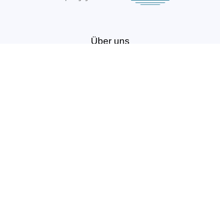
Über uns
Unsere Ziele
Fort- und Weiterbildungen
News & Projekte
Berufsregister
Service für Mitglieder
Mitglied werden
Kontakt
Vertrag widerrufen