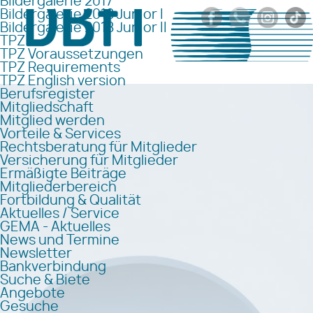
Bildergalerie 2017
Bildergalerie 2018 Junior I
Bildergalerie 2018 Junior II
TPZ
TPZ Voraussetzungen
TPZ Requirements
TPZ English version
Berufsregister
Mitgliedschaft
Mitglied werden
Vorteile & Services
Rechtsberatung für Mitglieder
Versicherung für Mitglieder
Ermäßigte Beiträge
Mitgliederbereich
Fortbildung & Qualität
Aktuelles / Service
GEMA - Aktuelles
News und Termine
Newsletter
Bankverbindung
Suche & Biete
Angebote
Gesuche