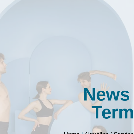
News
Term