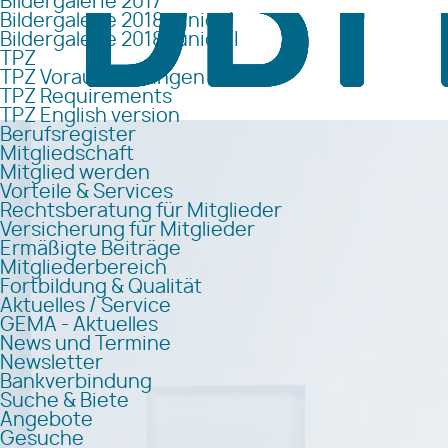
Bildergalerie 2017
Bildergalerie 2018 Junior I
Bildergalerie 2018 Junior II
TPZ
TPZ Voraussetzungen
TPZ Requirements
TPZ English version
Berufsregister
Mitgliedschaft
Mitglied werden
Vorteile & Services
Rechtsberatung für Mitglieder
Versicherung für Mitglieder
Ermäßigte Beiträge
Mitgliederbereich
Fortbildung & Qualität
Aktuelles / Service
GEMA - Aktuelles
News und Termine
Newsletter
Bankverbindung
Suche & Biete
Angebote
Gesuche