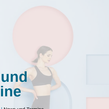
 und
ine