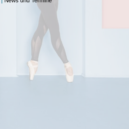
|
News und Termine