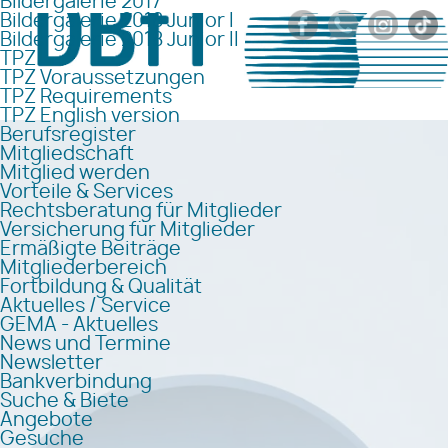
Bildergalerie 2017
Bildergalerie 2018 Junior I
Bildergalerie 2018 Junior II
TPZ
TPZ Voraussetzungen
TPZ Requirements
TPZ English version
Berufsregister
Mitgliedschaft
Mitglied werden
Vorteile & Services
Rechtsberatung für Mitglieder
Versicherung für Mitglieder
Ermäßigte Beiträge
Mitgliederbereich
Fortbildung & Qualität
Aktuelles / Service
GEMA - Aktuelles
News und Termine
Newsletter
Bankverbindung
Suche & Biete
Angebote
Gesuche