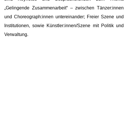
„Gelingende Zusammenarbeit“ – zwischen Tänzer:innen
und Choreograph:innen untereinander; Freier Szene und
Institutionen, sowie Künstler:innen/Szene mit Politik und
Verwaltung.
Ein detaillierter Ablauf wird in Kürze auf dieser Webseite
veröffentlicht.
Bitte melden Sie sich hier online an:
ANMELDUNG
WICHTIGER HINWEIS FÜR DIE FACHTAGE: Die
Teilnehmer:innenzahl ist begrenzt. Für Ihren Eintritt benötigen
Sie einen tagesaktuellen Schnelltest von einem offiziellen