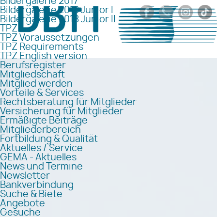
Bildergalerie 2017
Bildergalerie 2018 Junior I
Bildergalerie 2018 Junior II
TPZ
TPZ Voraussetzungen
TPZ Requirements
TPZ English version
Berufsregister
Mitgliedschaft
Mitglied werden
Vorteile & Services
Rechtsberatung für Mitglieder
Versicherung für Mitglieder
Ermäßigte Beiträge
Mitgliederbereich
Fortbildung & Qualität
Aktuelles / Service
GEMA - Aktuelles
News und Termine
Newsletter
Bankverbindung
Suche & Biete
Angebote
Gesuche