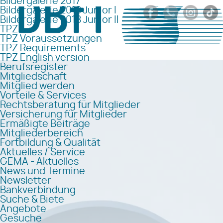
Bildergalerie 2017
Bildergalerie 2018 Junior I
Bildergalerie 2018 Junior II
TPZ
TPZ Voraussetzungen
TPZ Requirements
TPZ English version
Berufsregister
Mitgliedschaft
Mitglied werden
Vorteile & Services
Rechtsberatung für Mitglieder
Versicherung für Mitglieder
Ermäßigte Beiträge
Mitgliederbereich
Fortbildung & Qualität
Aktuelles / Service
GEMA - Aktuelles
News und Termine
Newsletter
Bankverbindung
Suche & Biete
Angebote
Gesuche