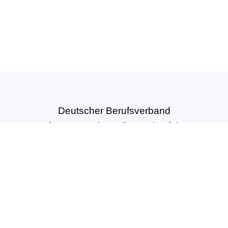
Deutscher Berufsverband
für Tanzpädagogik e.V. (DBfT)
Hansastr. 72
44137 Dortmund
Tel: +49(0)231-54502010
geschaeftsstelle@dbft.de
www.dbft.de