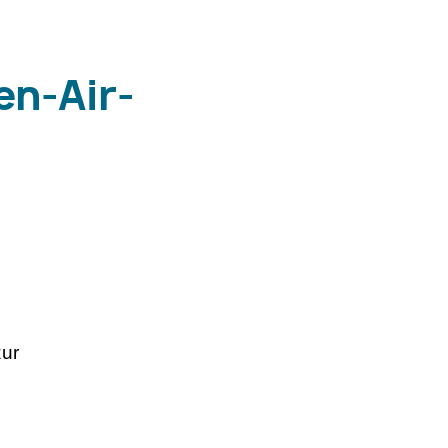
n-Air-
zur