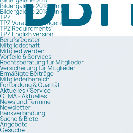
Bildergalerie 2017
Bildergalerie 2018 Junior I
Bildergalerie 2018 Junior II
TPZ
TPZ Voraussetzungen
TPZ Requirements
TPZ English version
Berufsregister
Mitgliedschaft
Mitglied werden
Vorteile & Services
Rechtsberatung für Mitglieder
Versicherung für Mitglieder
Ermäßigte Beiträge
Mitgliederbereich
Fortbildung & Qualität
Aktuelles / Service
GEMA - Aktuelles
News und Termine
Newsletter
Bankverbindung
Suche & Biete
Angebote
Gesuche