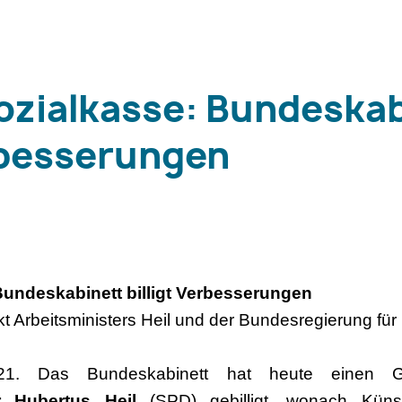
ozialkasse: Bundeska
erbesserungen
Bundeskabinett billigt Verbesserungen
kt Arbeitsministers Heil und der Bundesregierung für
021. Das Bundeskabinett hat heute einen G
r Hubertus Heil
(SPD) gebilligt, wonach Künst