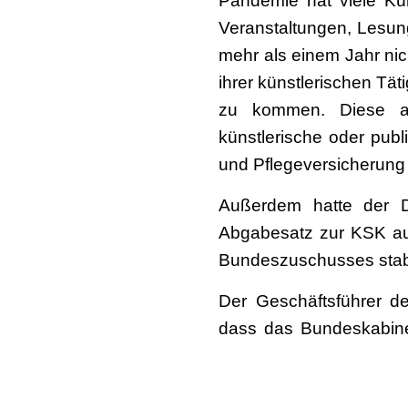
Pandemie hat viele Kün
Veranstaltungen, Lesung
mehr als einem Jahr nic
ihrer künstlerischen Tä
zu kommen. Diese and
künstlerische oder publ
und Pflegeversicherung 
Außerdem hatte der De
Abgabesatz zur KSK auc
Bundeszuschusses stabil
Der Geschäftsführer d
dass das Bundeskabine
gebilligt hat, den Versi
für viele Kreative Entl