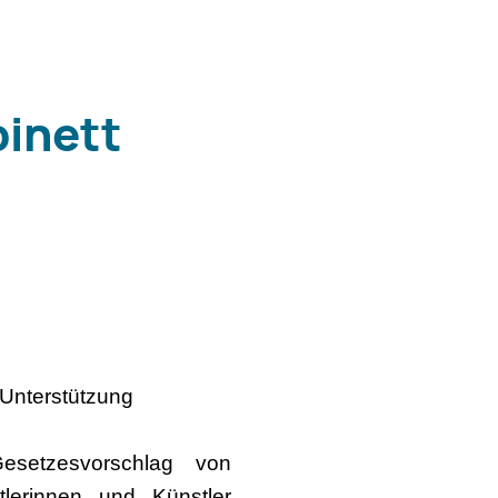
binett
 Unterstützung
esetzesvorschlag von
lerinnen und Künstler