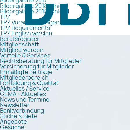
Bildergalerie 2017
Bildergalerie 2018 Junior I
Bildergalerie 2018 Junior II
TPZ
TPZ Voraussetzungen
TPZ Requirements
TPZ English version
Berufsregister
Mitgliedschaft
Mitglied werden
Vorteile & Services
Rechtsberatung für Mitglieder
Versicherung für Mitglieder
Ermäßigte Beiträge
Mitgliederbereich
Fortbildung & Qualität
Aktuelles / Service
GEMA - Aktuelles
News und Termine
Newsletter
Bankverbindung
Suche & Biete
Angebote
Gesuche