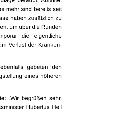
age beraubt. Auftritte,
s mehr sind bereits seit
asse haben zusätzlich zu
mmen, um über die Runden
porär die eigentliche
zum Verlust der Kranken-
 ebenfalls gebeten den
gstellung eines höheren
te: „Wir begrüßen sehr,
minister Hubertus Heil
zu gestalten. Das schafft
cht wenige Künstlerinnen