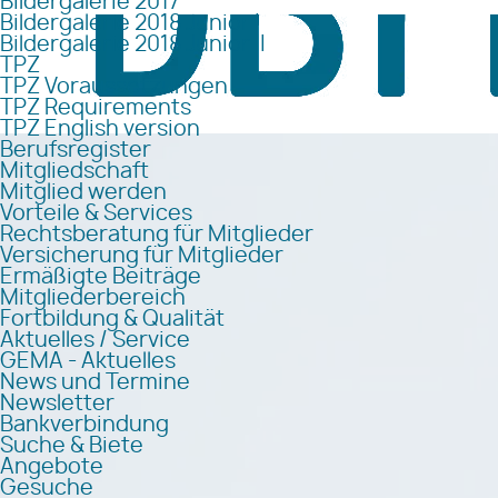
Bildergalerie 2017
Bildergalerie 2018 Junior I
Bildergalerie 2018 Junior II
TPZ
TPZ Voraussetzungen
TPZ Requirements
TPZ English version
Berufsregister
Mitgliedschaft
Mitglied werden
Vorteile & Services
Rechtsberatung für Mitglieder
Versicherung für Mitglieder
Ermäßigte Beiträge
Mitgliederbereich
Fortbildung & Qualität
Aktuelles / Service
GEMA - Aktuelles
News und Termine
Newsletter
Bankverbindung
Suche & Biete
Angebote
Gesuche