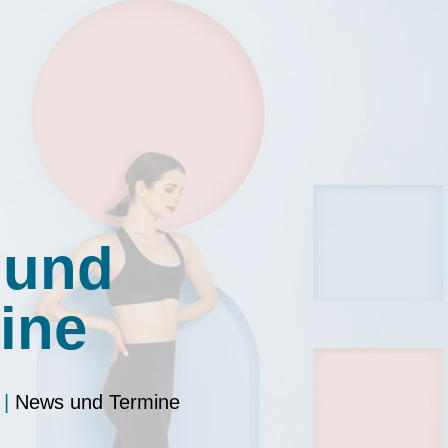
 und
ine
|
News und Termine