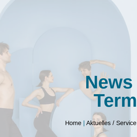
News
Term
Home
|
Aktuelles / Service