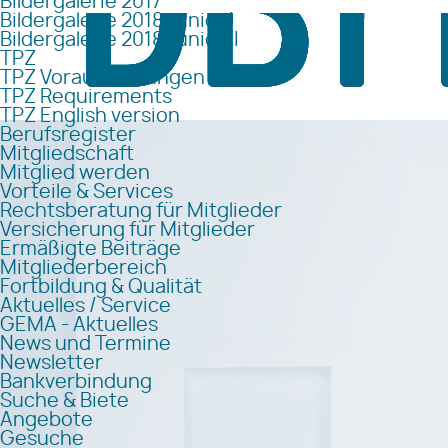
Bildergalerie 2017
Bildergalerie 2018 Junior I
Bildergalerie 2018 Junior II
TPZ
TPZ Voraussetzungen
TPZ Requirements
TPZ English version
Berufsregister
Mitgliedschaft
Mitglied werden
Vorteile & Services
Rechtsberatung für Mitglieder
Versicherung für Mitglieder
Ermäßigte Beiträge
Mitgliederbereich
Fortbildung & Qualität
Aktuelles / Service
GEMA - Aktuelles
News und Termine
Newsletter
Bankverbindung
Suche & Biete
Angebote
Gesuche