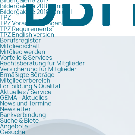
Bildergalerie 2017
Bildergalerie 2018 Junior I
Bildergalerie 2018 Junior II
TPZ
TPZ Voraussetzungen
TPZ Requirements
TPZ English version
Berufsregister
Mitgliedschaft
Mitglied werden
Vorteile & Services
Rechtsberatung für Mitglieder
Versicherung für Mitglieder
Ermäßigte Beiträge
Mitgliederbereich
Fortbildung & Qualität
Aktuelles / Service
GEMA - Aktuelles
News und Termine
Newsletter
Bankverbindung
Suche & Biete
Angebote
Gesuche