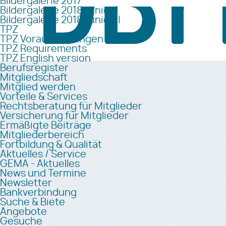
Bildergalerie 2017
Bildergalerie 2018 Junior I
Bildergalerie 2018 Junior II
TPZ
TPZ Voraussetzungen
TPZ Requirements
TPZ English version
Berufsregister
Mitgliedschaft
Mitglied werden
Vorteile & Services
Rechtsberatung für Mitglieder
Versicherung für Mitglieder
Ermäßigte Beiträge
Mitgliederbereich
Fortbildung & Qualität
Aktuelles / Service
GEMA - Aktuelles
News und Termine
Newsletter
Bankverbindung
Suche & Biete
Angebote
Gesuche