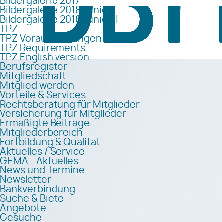
Bildergalerie 2017
Bildergalerie 2018 Junior I
Bildergalerie 2018 Junior II
TPZ
TPZ Voraussetzungen
TPZ Requirements
TPZ English version
Berufsregister
Mitgliedschaft
Mitglied werden
Vorteile & Services
Rechtsberatung für Mitglieder
Versicherung für Mitglieder
Ermäßigte Beiträge
Mitgliederbereich
Fortbildung & Qualität
Aktuelles / Service
GEMA - Aktuelles
News und Termine
Newsletter
Bankverbindung
Suche & Biete
Angebote
Gesuche