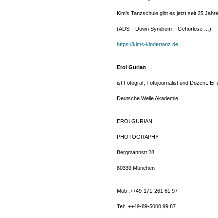
Kim’s Tanzschule gibt es jetzt seit 25 Jahr
(ADS – Down Syndrom – Gehörlose …).
https://kims-kindertanz.de
Erol Gurian
ist Fotograf, Fotojournalist und Dozent. 
Deutsche Welle Akademie.
EROLGURIAN
PHOTOGRAPHY
Bergmannstr.28
80339 München
Mob :++49-171-261 61 97
Tel: ++49-89-5000 99 87