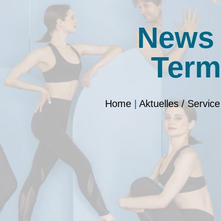
News
Term
Home
|
Aktuelles / Service