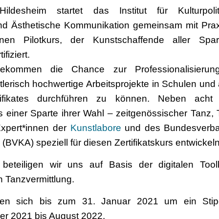
ildesheim startet das Institut für Kulturpol
nd Ästhetische Kommunikation gemeinsam mit Prax
inen Pilotkurs, der Kunstschaffende aller Spa
fiziert.
 bekommen die Chance zur Professionalisie
lerisch hochwertige Arbeitsprojekte in Schulen un
tifikates durchführen zu können. Neben acht
s einer Sparte ihrer Wahl – zeitgenössischer Tanz, 
 Expert*innen der
Kunstlabore
und des Bundesverban
 (BVKA) speziell für diesen Zertifikatskurs entwickeln
 beteiligen wir uns auf Basis der digitalen To
h Tanzvermittlung.
nnen sich bis zum 31. Januar 2021 um ein Sti
ber 2021 bis August 2022.