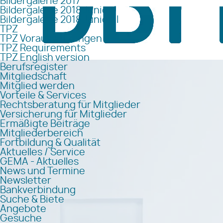
Bildergalerie 2017
Bildergalerie 2018 Junior I
Bildergalerie 2018 Junior II
TPZ
TPZ Voraussetzungen
TPZ Requirements
TPZ English version
Berufsregister
Mitgliedschaft
Mitglied werden
Vorteile & Services
Rechtsberatung für Mitglieder
Versicherung für Mitglieder
Ermäßigte Beiträge
Mitgliederbereich
Fortbildung & Qualität
Aktuelles / Service
GEMA - Aktuelles
News und Termine
Newsletter
Bankverbindung
Suche & Biete
Angebote
Gesuche