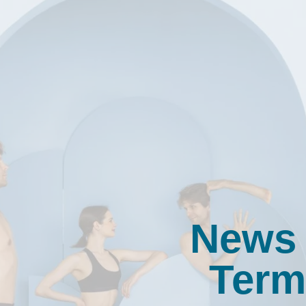
News
Term