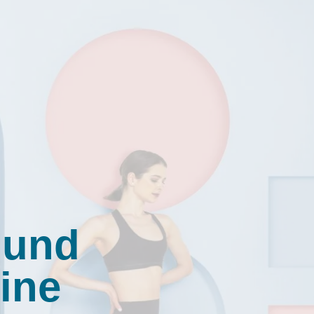
 und
ine