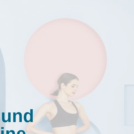
 und
ine