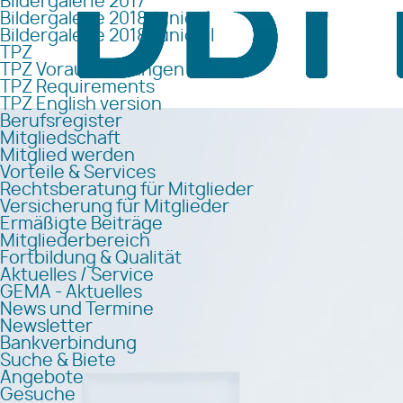
Bildergalerie 2017
Bildergalerie 2018 Junior I
Bildergalerie 2018 Junior II
TPZ
TPZ Voraussetzungen
TPZ Requirements
TPZ English version
Berufsregister
Mitgliedschaft
Mitglied werden
Vorteile & Services
Rechtsberatung für Mitglieder
Versicherung für Mitglieder
Ermäßigte Beiträge
Mitgliederbereich
Fortbildung & Qualität
Aktuelles / Service
GEMA - Aktuelles
News und Termine
Newsletter
Bankverbindung
Suche & Biete
Angebote
Gesuche