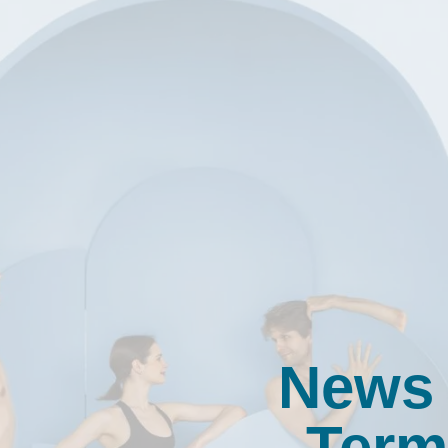
News
Term