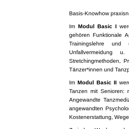
Basis-Knowhow praxisnah
Im
Modul Basic I
werd
gehören Funktionale A
Trainingslehre und 
Unfallvermeidung u
Stretchingmethoden, Prä
Tänzer*innen und Tanz
Im
Modul Basic II
werd
Tanzen mit Senioren: 
Angewandte Tanzmedizi
angewandten Psychologi
Kostenerstattung, Wege-