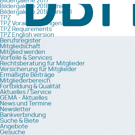
Bildergalerie 2017
Bildergalerie 2018 Junior I
Bildergalerie 2018 Junior II
TPZ
TPZ Voraussetzungen
TPZ Requirements
TPZ English version
Berufsregister
Mitgliedschaft
Mitglied werden
Vorteile & Services
Rechtsberatung für Mitglieder
Versicherung für Mitglieder
Ermäßigte Beiträge
Mitgliederbereich
Fortbildung & Qualität
Aktuelles / Service
GEMA - Aktuelles
News und Termine
Newsletter
Bankverbindung
Suche & Biete
Angebote
Gesuche