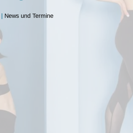
|
News und Termine