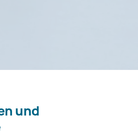
en und
e