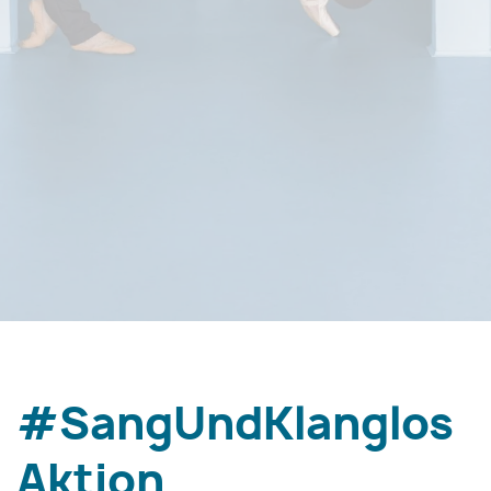
#SangUndKlanglos
Aktion