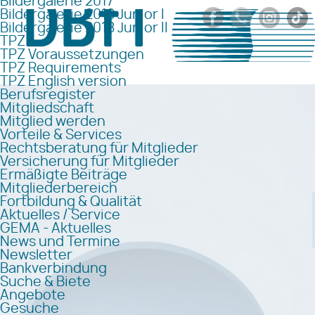
Bildergalerie 2017
Bildergalerie 2018 Junior I
Bildergalerie 2018 Junior II
TPZ
TPZ Voraussetzungen
TPZ Requirements
TPZ English version
Berufsregister
Mitgliedschaft
Mitglied werden
Vorteile & Services
Rechtsberatung für Mitglieder
Versicherung für Mitglieder
Ermäßigte Beiträge
Mitgliederbereich
Fortbildung & Qualität
Aktuelles / Service
GEMA - Aktuelles
News und Termine
Newsletter
Bankverbindung
Suche & Biete
Angebote
Gesuche