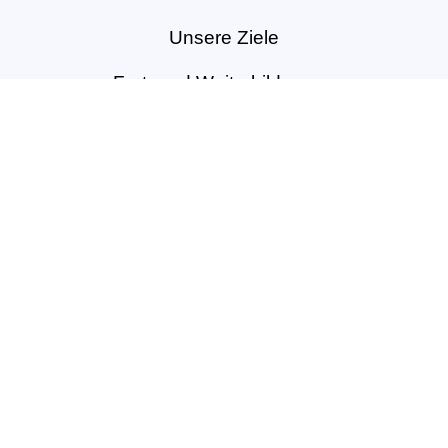
Unsere Ziele
Fort- und Weiterbildungen
News & Projekte
Berufsregister
Service für Mitglieder
Mitglied werden
Kontakt
Vertrag widerrufen