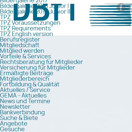
Bildergalerie 2017
Bildergalerie 2018 Junior I
Bildergalerie 2018 Junior II
TPZ
TPZ Voraussetzungen
TPZ Requirements
TPZ English version
Berufsregister
Mitgliedschaft
Mitglied werden
Vorteile & Services
Rechtsberatung für Mitglieder
Versicherung für Mitglieder
Ermäßigte Beiträge
Mitgliederbereich
Fortbildung & Qualität
Aktuelles / Service
GEMA - Aktuelles
News und Termine
Newsletter
Bankverbindung
Suche & Biete
Angebote
Gesuche