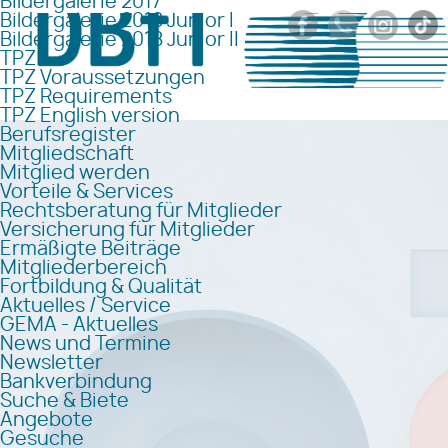
Bildergalerie 2017
Bildergalerie 2018 Junior I
Bildergalerie 2018 Junior II
TPZ
TPZ Voraussetzungen
TPZ Requirements
TPZ English version
Berufsregister
Mitgliedschaft
Mitglied werden
Vorteile & Services
Rechtsberatung für Mitglieder
Versicherung für Mitglieder
Ermäßigte Beiträge
Mitgliederbereich
Fortbildung & Qualität
Aktuelles / Service
GEMA - Aktuelles
News und Termine
Newsletter
Bankverbindung
Suche & Biete
Angebote
Gesuche